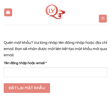
Bỏ
qua
nội
dung
Quên mật khẩu? Vui lòng nhập tên đăng nhập hoặc địa chỉ
email. Bạn sẽ nhận được một liên kết tạo mật khẩu mới qua
email.
Bắt
Tên đăng nhập hoặc email
*
buộc
ĐẶT LẠI MẬT KHẨU