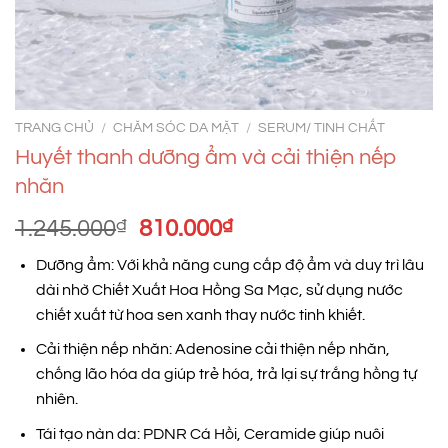
TRANG CHỦ
/
CHĂM SÓC DA MẶT
/
SERUM/ TINH CHẤT
Huyết thanh dưỡng ẩm và cải thiện nếp
nhăn
Giá
Giá
1.245.000
₫
810.000
₫
gốc
hiện
Dưỡng ẩm: Với khả năng cung cấp độ ẩm và duy trì lâu
là:
tại
dài nhờ Chiết Xuất Hoa Hồng Sa Mạc, sử dụng nước
1.245.000₫.
là:
chiết xuất từ hoa sen xanh thay nước tinh khiết.
810.000₫.
Cải thiện nếp nhăn: Adenosine cải thiện nếp nhăn,
chống lão hóa da giúp trẻ hóa, trả lại sự trắng hồng tự
nhiên.
Tái tạo nàn da: PDNR Cá Hồi, Ceramide giúp nuôi