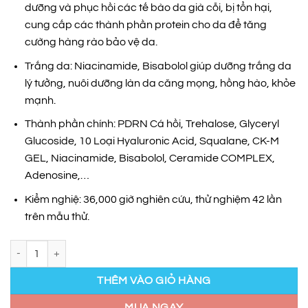
dưỡng và phục hồi các tế bào da già cỗi, bị tổn hại,
cung cấp các thành phần protein cho da để tăng
cường hàng rào bảo vệ da.
Trắng da: Niacinamide, Bisabolol giúp dưỡng trắng da
lý tưởng, nuôi dưỡng làn da căng mọng, hồng hào, khỏe
mạnh.
Thành phần chính: PDRN Cá hồi, Trehalose, Glyceryl
Glucoside, 10 Loại Hyaluronic Acid, Squalane, CK-M
GEL, Niacinamide, Bisabolol, Ceramide COMPLEX,
Adenosine,…
Kiểm nghiệ: 36,000 giờ nghiên cứu, thử nghiệm 42 lần
trên mẫu thử.
Huyết thanh dưỡng ẩm và cải thiện nếp nhăn số lượng
THÊM VÀO GIỎ HÀNG
MUA NGAY