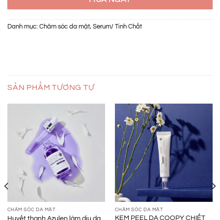
Danh mục:
Chăm sóc da mặt
,
Serum/ Tinh Chất
SẢN PHẨM TƯƠNG TỰ
CHĂM SÓC DA MẶT
CHĂM SÓC DA MẶT
KEM PEEL DA COOPY CHIẾT
Huyết thanh Azulen làm dịu da