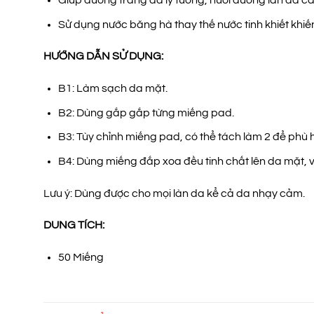
Sử dụng nước băng hà thay thế nước tinh khiết khiế
HƯỚNG DẪN SỬ DỤNG:
B1: Làm sạch da mặt.
B2: Dùng gắp gắp từng miếng pad.
B3: Tùy chỉnh miếng pad, có thể tách làm 2 để phù h
B4: Dùng miếng đắp xoa đều tinh chất lên da mặt, vỗ
Lưu ý: Dùng được cho mọi làn da kể cả da nhạy cảm.
DUNG TÍCH:
50 Miếng