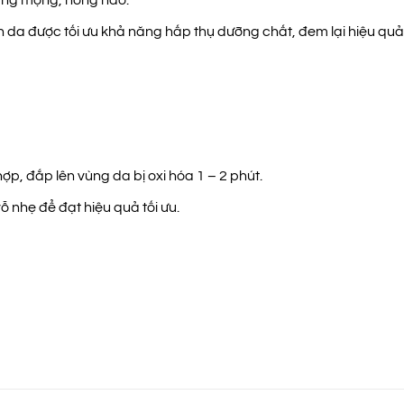
n da được tối ưu khả năng hấp thụ dưỡng chất, đem lại hiệu quả
ợp, đắp lên vùng da bị oxi hóa 1 – 2 phút.
 nhẹ để đạt hiệu quả tối ưu.