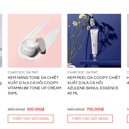
CHĂM SÓC DA MẶT
CHĂM SÓC DA MẶT
C
KEM NÂNG TONE DA CHIẾT
KEM PEEL DA COOPY CHIẾT
H
g
XUẤT D.N.A CÁ HỒI COOPY
XUẤT D.N.A CÁ HỒI
VITAMIN B9 TONE UP CREAM
AZULENE BANUL ESSENCE
50ML
40 ML
Giá
Giá
Giá
Giá
680.000
₫
500.000
₫
980.000
₫
700.000
₫
1
gốc
hiện
gốc
hiện
là:
tại
là:
tại
THÊM VÀO GIỎ HÀNG
THÊM VÀO GIỎ HÀNG
680.000₫.
là:
980.000₫.
là:
.
500.000₫.
700.000₫.