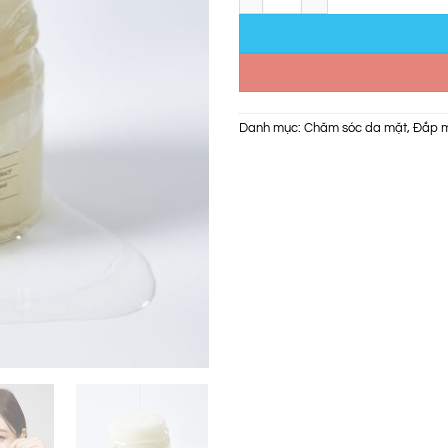
Danh mục:
Chăm sóc da mặt
,
Đắp m