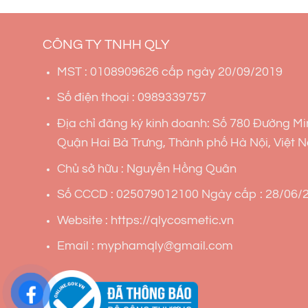
CÔNG TY TNHH QLY
MST : 0108909626 cấp ngày 20/09/2019
Số điện thoại : 0989339757
Địa chỉ đăng ký kinh doanh: Số 780 Đường Mi
Quận Hai Bà Trưng, Thành phố Hà Nội, Việt 
Chủ sở hữu : Nguyễn Hồng Quân
Số CCCD : 025079012100 Ngày cấp : 28/06/2
Website : https://qlycosmetic.vn
Email : myphamqly@gmail.com