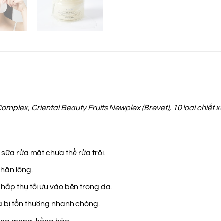
mplex, Oriental Beauty Fruits Newplex (Brevet), 10 loại chiết 
sữa rửa mặt chưa thể rửa trôi.
chân lông.
hấp thụ tối ưu vào bên trong da.
a bị tổn thương nhanh chóng.
căng mọng, hồng hào.