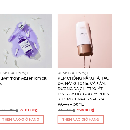
HĂM SÓC DA MẶT
CHĂM SÓC DA MẶT
CHĂM 
uyết thanh Azulen làm dịu
KEM CHỐNG NẮNG TÁI TẠO
KEM 
da
DA, NÂNG TONE, CẤP ẨM,
LÃO H
DƯỠNG DA CHIẾT XUẤT
CHIẾT
D.N.A CÁ HỒI COOPY PDRN
COOP
SUN REGENPAIR SPF50+
50ML
PA++++ (50ML)
Giá
Giá
Giá
Giá
.245.000
₫
810.000
₫
915.000
₫
594.000
₫
910.0
gốc
hiện
gốc
hiện
là:
tại
là:
tại
THÊM VÀO GIỎ HÀNG
THÊM VÀO GIỎ HÀNG
THÊ
1.245.000₫.
là:
915.000₫.
là:
810.000₫.
594.000₫.