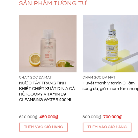
SẢN PHẨM TƯƠNG TỰ
CHĂM SÓC DA MẶT
CHĂM SÓC DA MẶT
ạo da,
NƯỚC TẨY TRANG TINH
Huyết thanh vitamin C, làm
KHIẾT CHIẾT XUẤT D.N.A CÁ
sáng da, giảm nám tàn nhan
HỒI COOPY VITAMIN B9
CLEANSING WATER 400ML
iá
Giá
Giá
Giá
Giá
610.000
₫
450.000
₫
800.000
₫
700.000
₫
iện
gốc
hiện
gốc
hiện
ại
là:
tại
là:
tại
THÊM VÀO GIỎ HÀNG
THÊM VÀO GIỎ HÀNG
.
:
610.000₫.
là:
800.000₫.
là:
10.000₫.
450.000₫.
700.000₫