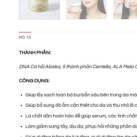
MÔ TẢ
THÀNH PHẦN:
DNA Cá hồi Alaska, 5 thành phần Centella, ALA Mela Co
CÔNG DỤNG:
Giúp lấy sạch toàn bộ bụi bẩn sâu bên trong da mà 
Giúp bổ sung độ ẩm cần thiết cho da và thu nhỏ lỗ 
Là chất dẫn hoàn hảo để giúp serum, các tinh chất 
Làm giảm sưng tấy, dịu da, phục hồi những phần d
Giúp dưỡng trắng da lý tưởng, nuôi dưỡng làn da 