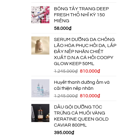
gốc
hiện
BÔNG TẨY TRANG DEEP
là:
tại
FRESH THỔ NHĨ KỲ 150
1.245.000₫.
là:
MIẾNG
810.000₫.
58.000
₫
SERUM DƯỠNG DA CHỐNG
LÃO HÓA PHỤC HỒI DA, LẤP
ĐẦY NẾP NHĂN CHIẾT
XUẤT D.N.A CÁ HỒI COOPY
GLOW KEEP 50ML
Giá
Giá
1.245.000
₫
810.000
₫
gốc
hiện
Huyết thanh dưỡng ẩm và
là:
tại
cải thiện nếp nhăn
1.245.000₫.
là:
Giá
Giá
1.245.000
₫
810.000
₫
810.000₫.
gốc
hiện
DẦU GỘI DƯỠNG TÓC
là:
tại
TRỨNG CÁ MUỐI VÀNG
1.245.000₫.
là:
KERATINE QUEEN GOLD
810.000₫.
CAVIAR 800ML
395.000
₫