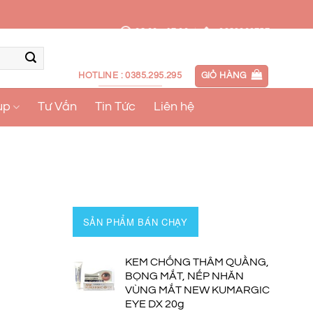
08:00 - 17:00
0989339757
HOTLINE : 0385.295.295
GIỎ HÀNG
up
Tư Vấn
Tin Tức
Liên hệ
SẢN PHẨM BÁN CHẠY
KEM CHỐNG THÂM QUẦNG,
BỌNG MẮT, NẾP NHĂN
VÙNG MẮT NEW KUMARGIC
EYE DX 20g