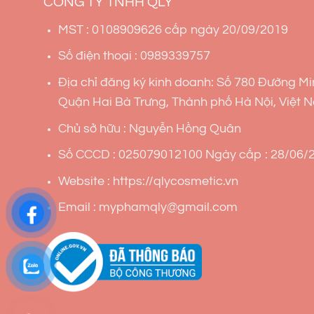
CÔNG TY TNHH QLY
MST : 0108909626 cấp ngày 20/09/2019
Số điện thoại : 0989339757
Địa chỉ đăng ký kinh doanh: Số 780 Đường Mi
Quận Hai Bà Trưng, Thành phố Hà Nội, Việt 
Chủ sở hữu : Nguyễn Hồng Quân
Số CCCD : 025079012100 Ngày cấp : 28/06/2
Website : https://qlycosmetic.vn
Email : myphamqly@gmail.com