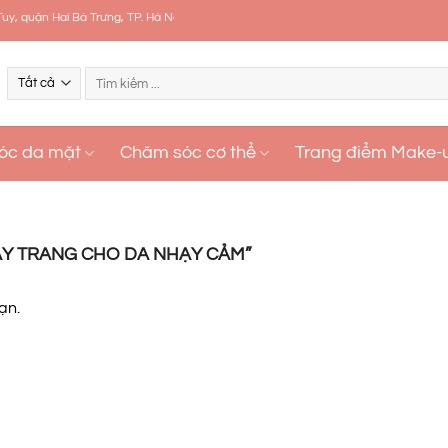
 Bà Trưng, TP. Hà Nội, Việt Nam - Hotline: 0989339757
Tìm
kiếm:
óc da mặt
Chăm sóc cơ thể
Trang điểm Make-
ẨY TRANG CHO DA NHẠY CẢM”
ạn.