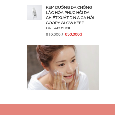
KEM DƯỠNG DA CHỐNG
LÃO HÓA PHỤC HỒI DA
CHIẾT XUẤT D.N.A CÁ HỒI
COOPY GLOW KEEP
CREAM 50ML
Giá
Giá
910.000
₫
650.000
₫
gốc
hiện
là:
tại
910.000₫.
là:
650.000₫.