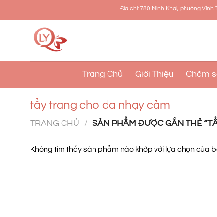
Bỏ
Địa chỉ: 780 Minh Khai, phường Vĩnh Tuy, quận Hai
qua
nội
dung
Trang Chủ
Giới Thiệu
Chăm s
tẩy trang cho da nhạy cảm
TRANG CHỦ
/
SẢN PHẨM ĐƯỢC GẮN THẺ “T
Không tìm thấy sản phẩm nào khớp với lựa chọn của b