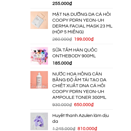
255.000
₫
MẶT NẠ DƯỠNG DA CÁ HỒI
COOPY PDRN YEON-UH
DERMA FACIAL MASK 23 ML
(HỘP 5 MIẾNG)
Giá
Giá
260.000
₫
199.000
₫
gốc
hiện
SỮA TẮM HÀN QUỐC
là:
tại
ONTHEBODY 900ML
260.000₫.
là:
185.000
₫
199.000₫.
NƯỚC HOA HỒNG CÂN
BẰNG ĐỘ ẨM TÁI TẠO DA
CHIẾT XUẤT DNA CÁ HỒI
COOPY PDRN YEON-UH
AMPOULE TONER 300ML
Giá
Giá
930.000
₫
650.000
₫
gốc
hiện
Huyết thanh Azulen làm dịu
là:
tại
da
930.000₫.
là:
Giá
Giá
1.245.000
₫
810.000
₫
650.000₫.